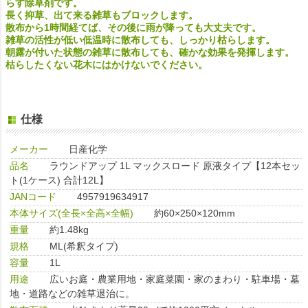
らす除草剤です。
長く抑草、出て来る雑草もブロックします。
散布から1時間経てば、その後に雨が降っても大丈夫です。
雑草の活性が低い低温時に散布しても、しっかり枯らします。
朝露が付いた状態の雑草に散布しても、確かな効果を発揮します。
枯らしたくない花木にはかけないでください。
仕様
メーカー
日産化学
品名
ラウンドアップ 1L マックスロード 原液タイプ【12本セッ
ト(1ケース) 合計12L】
JANコード
4957919634917
本体サイズ(全長×全高×全幅)
約60×250×120mm
重量
約1.48kg
規格
ML(希釈タイプ)
容量
1L
用途
広いお庭・農業用地・家庭菜園・家のまわり・駐車場・墓
地・道路などの雑草退治に。