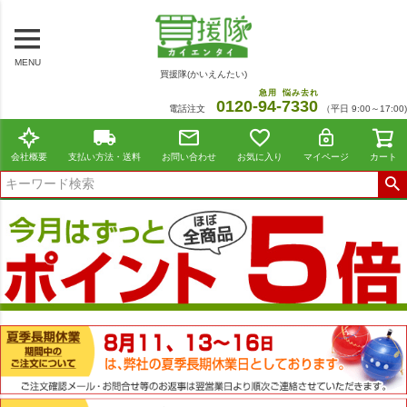
MENU
買援隊(かいえんたい)
急用
悩み去れ
0120-
94
-
7330
電話注文
（平日 9:00～17:00)
会社概要
支払い方法・送料
お問い合わせ
お気に入り
マイページ
カート