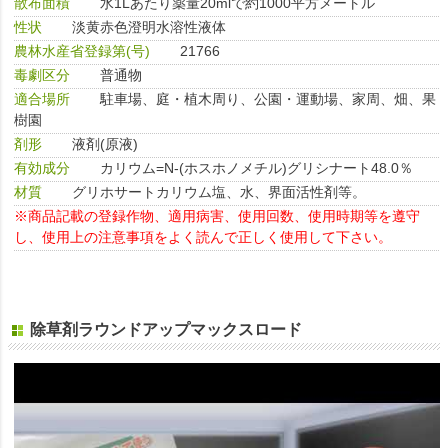
散布面積
水1Lあたり薬量20mlで約1000平方メートル
性状
淡黄赤色澄明水溶性液体
農林水産省登録第(号)
21766
毒劇区分
普通物
適合場所
駐車場、庭・植木周り、公園・運動場、家周、畑、果
樹園
剤形
液剤(原液)
有効成分
カリウム=N-(ホスホノメチル)グリシナート48.0％
材質
グリホサートカリウム塩、水、界面活性剤等。
※商品記載の登録作物、適用病害、使用回数、使用時期等を遵守
し、使用上の注意事項をよく読んで正しく使用して下さい。
除草剤ラウンドアップマックスロード