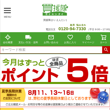
MENU
買援隊(かいえんたい)
急用
悩み去れ
0120-
94
-
7330
電話注文
（平日 9:00～17:00)
会社概要
支払い方法・送料
お問い合わせ
お気に入り
マイページ
カート