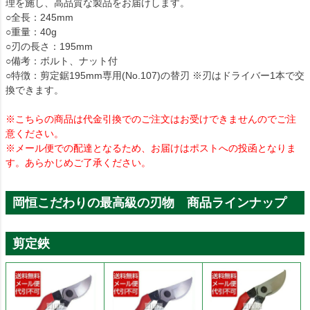
理を施し、高品質な製品をお届けします。
○全長：245mm
○重量：40g
○刃の長さ：195mm
○備考：ボルト、ナット付
○特徴：剪定鋸195mm専用(No.107)の替刃 ※刃はドライバー1本で交
換できます。
※こちらの商品は代金引換でのご注文はお受けできませんのでご注
意ください。
※メール便での配達となるため、お届けはポストへの投函となりま
す。あらかじめご了承ください。