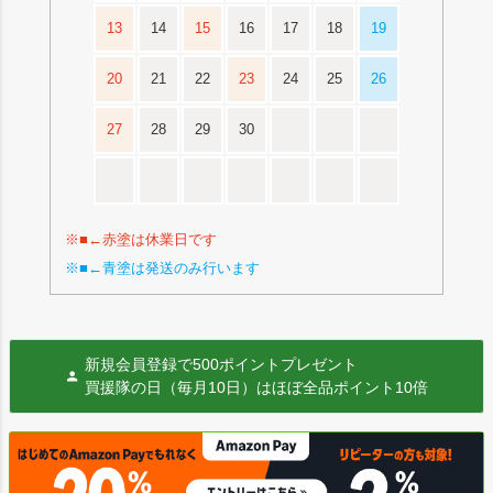
13
14
15
16
17
18
19
20
21
22
23
24
25
26
27
28
29
30
※■←赤塗は休業日です
※■←青塗は発送のみ行います
新規会員登録で500ポイントプレゼント
買援隊の日（毎月10日）はほぼ全品ポイント10倍