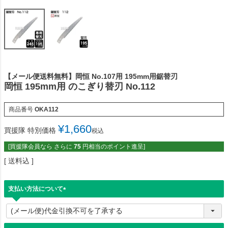
【メール便送料無料】岡恒 No.107用 195mm用鋸替刃
岡恒 195mm用 のこぎり替刃 No.112
商品番号
OKA112
¥
1,660
買援隊 特別価格
税込
[買援隊会員なら さらに
75
円相当のポイント進呈]
送料込
支払い方法について
(
必
須
)