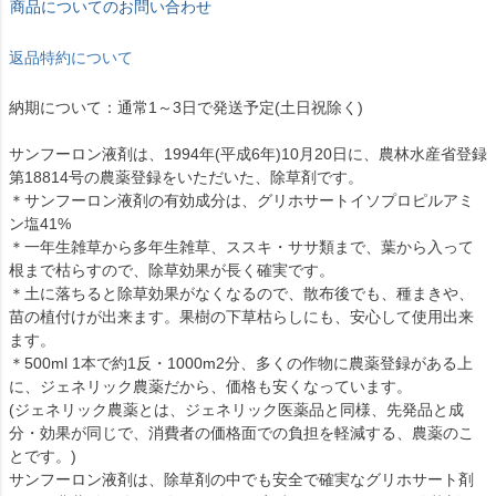
商品についてのお問い合わせ
返品特約について
納期について：通常1～3日で発送予定(土日祝除く)
サンフーロン液剤は、1994年(平成6年)10月20日に、農林水産省登録
第18814号の農薬登録をいただいた、除草剤です。
＊サンフーロン液剤の有効成分は、グリホサートイソプロピルアミ
ン塩41%
＊一年生雑草から多年生雑草、ススキ・ササ類まで、葉から入って
根まで枯らすので、除草効果が長く確実です。
＊土に落ちると除草効果がなくなるので、散布後でも、種まきや、
苗の植付けが出来ます。果樹の下草枯らしにも、安心して使用出来
ます。
＊500ml 1本で約1反・1000m2分、多くの作物に農薬登録がある上
に、ジェネリック農薬だから、価格も安くなっています。
(ジェネリック農薬とは、ジェネリック医薬品と同様、先発品と成
分・効果が同じで、消費者の価格面での負担を軽減する、農薬のこ
とです。)
サンフーロン液剤は、除草剤の中でも安全で確実なグリホサート剤