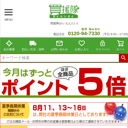
MENU
買援隊(かいえんたい)
急用
悩み去れ
0120-
94
-
7330
電話注文
（平日 9:00～17:00)
会社概要
支払い方法・送料
お問い合わせ
お気に入り
マイページ
カート