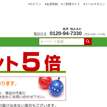
ログイン
会員登録
ご利用ガイド
メールマガジン
急用
悩み去れ
0120-
94
-
7330
電話注文
（平日 9:00～17:00)