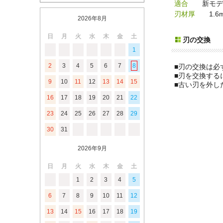
適合
新モデル(A
刃材厚
1.6
2026年8月
日
月
火
水
木
金
土
刃の交換
1
2
3
4
5
6
7
8
■刃の交換は必
■刃を交換する
9
10
11
12
13
14
15
■古い刃を外し
16
17
18
19
20
21
22
23
24
25
26
27
28
29
30
31
2026年9月
日
月
火
水
木
金
土
1
2
3
4
5
6
7
8
9
10
11
12
13
14
15
16
17
18
19