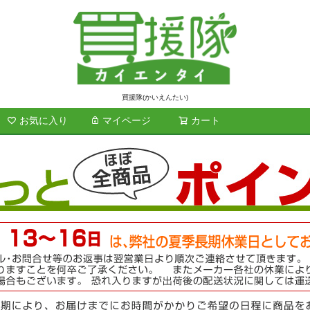
買援隊(かいえんたい)
お気に入り
マイページ
カート
検索