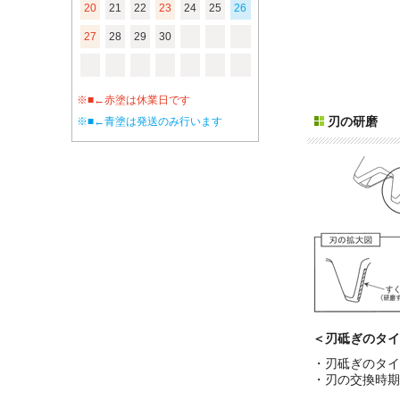
20
21
22
23
24
25
26
27
28
29
30
※■←赤塗は休業日です
刃の研磨
※■←青塗は発送のみ行います
＜刃砥ぎのタイ
・刃砥ぎのタイ
・刃の交換時期