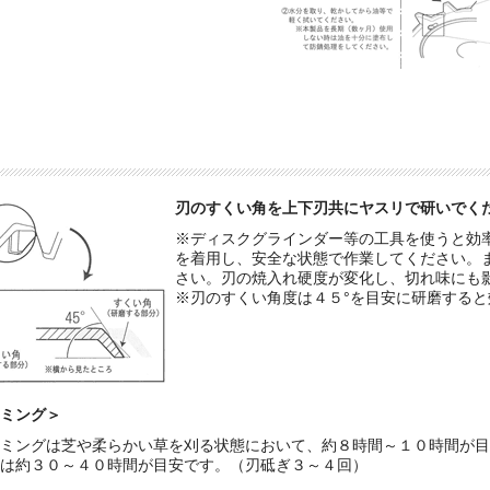
刃のすくい角を上下刃共にヤスリで研いでく
※ディスクグラインダー等の工具を使うと効
を着用し、安全な状態で作業してください。
さい。刃の焼入れ硬度が変化し、切れ味にも
※刃のすくい角度は４５°を目安に研磨すると
ミング＞
ミングは芝や柔らかい草を刈る状態において、約８時間～１０時間が目
は約３０～４０時間が目安です。（刃砥ぎ３～４回）