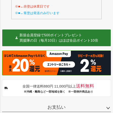
※■←赤塗は休業日です
※■←青塗は発送のみ行います
新規会員登録で500ポイントプレゼント
買援隊の日（毎月10日）はほぼ全品ポイント10倍
送料無料
全国一律送料880円 11,000円以上
※沖縄・離島など一部地域を除く ※一部例外商品あり
お支払い