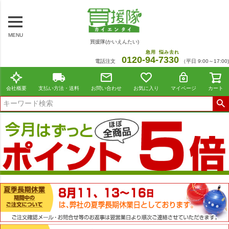
MENU
買援隊(かいえんたい)
急用
悩み去れ
0120-
94
-
7330
電話注文
（平日 9:00～17:00)
会社概要
支払い方法・送料
お問い合わせ
お気に入り
マイページ
カート