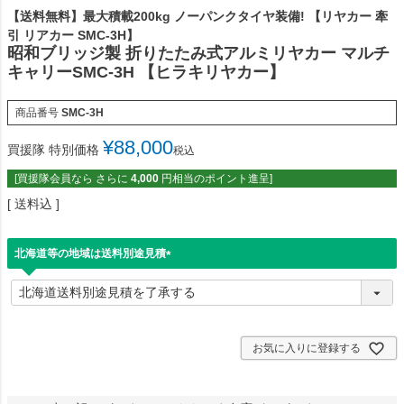
【送料無料】最大積載200kg ノーパンクタイヤ装備! 【リヤカー 牽
引 リアカー SMC-3H】
昭和ブリッジ製 折りたたみ式アルミリヤカー マルチ
キャリーSMC-3H 【ヒラキリヤカー】
商品番号
SMC-3H
¥
88,000
買援隊 特別価格
税込
[買援隊会員なら さらに
4,000
円相当のポイント進呈]
送料込
北海道等の地域は送料別途見積
(
必
須
)
お気に入りに登録する