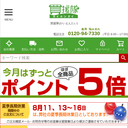
MENU
買援隊(かいえんたい)
急用
悩み去れ
0120-
94
-
7330
電話注文
（平日 9:00～17:00)
会社概要
支払い方法・送料
お問い合わせ
お気に入り
マイページ
カート