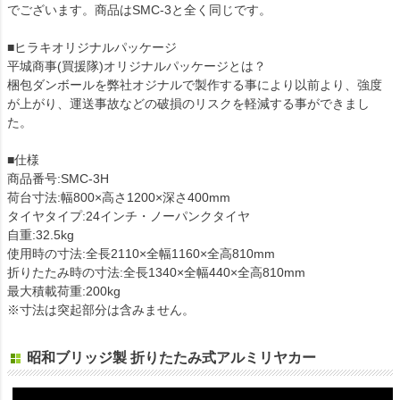
でございます。商品はSMC-3と全く同じです。
■ヒラキオリジナルパッケージ
平城商事(買援隊)オリジナルパッケージとは？
梱包ダンボールを弊社オジナルで製作する事により以前より、強度
が上がり、運送事故などの破損のリスクを軽減する事ができまし
た。
■仕様
商品番号:SMC-3H
荷台寸法:幅800×高さ1200×深さ400mm
タイヤタイプ:24インチ・ノーパンクタイヤ
自重:32.5kg
使用時の寸法:全長2110×全幅1160×全高810mm
折りたたみ時の寸法:全長1340×全幅440×全高810mm
最大積載荷重:200kg
※寸法は突起部分は含みません。
昭和ブリッジ製 折りたたみ式アルミリヤカー