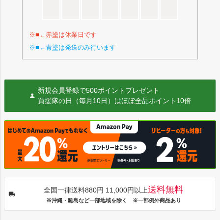
※■←赤塗は休業日です
※■←青塗は発送のみ行います
新規会員登録で500ポイントプレゼント
買援隊の日（毎月10日）はほぼ全品ポイント10倍
送料無料
全国一律送料880円 11,000円以上
※沖縄・離島など一部地域を除く ※一部例外商品あり