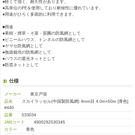
●軽くて強く、耐久性があります。
●高単位のPEを使用しており耐候性に優れています。
●用途がひろく多面的に利用できます。
■用途
●果樹・煙草・そ菜・苗圃の防風網として
●ビニールハウス、トンネルの防風網として
●ヤマセ防風網として
●無袋栽培の防鳥網として
●ハウスの遮光ネットとして
●防雹ネットとして
仕様
メーカー
東京戸張
品名
スカイラッセル(中国製防風網) 4mm目 4.0m×50m [青色]
#440
品番
533034
JANコード
4900292530345
カラー
青色