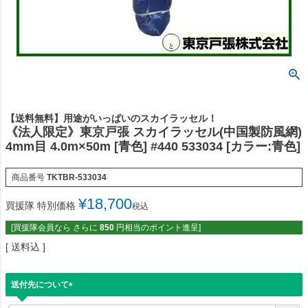
【送料無料】用途がいっぱいのスカイラッセル！
《法人限定》東京戸張 スカイラッセル(中国製防風網)
4mm目 4.0m×50m [青色] #440 533034 [カラー:青色]
商品番号
TKTBR-533034
¥
18,700
買援隊 特別価格
税込
[買援隊会員なら さらに
850
円相当のポイント進呈]
送料込
送付先について
(