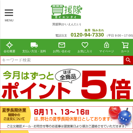
MENU
買援隊(かいえんたい)
急用
悩み去れ
0120-
94
-
7330
電話注文
（平日 9:00～17:00)
会社概要
支払い方法・送料
お問い合わせ
お気に入り
マイページ
カート