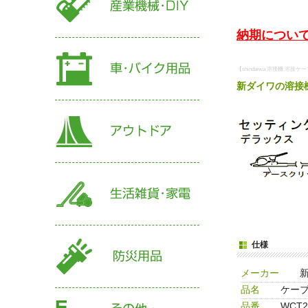
納期について
【shindaiwa 溶接機 溶接ケ
新ダイワの溶接
仕様
メーカー
品名
ケーブ
品番
WCT2