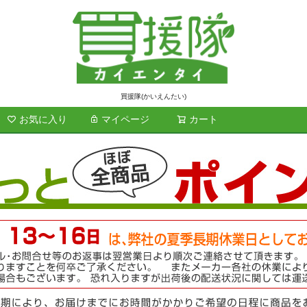
買援隊(かいえんたい)
お気に入り
マイページ
カート
検索