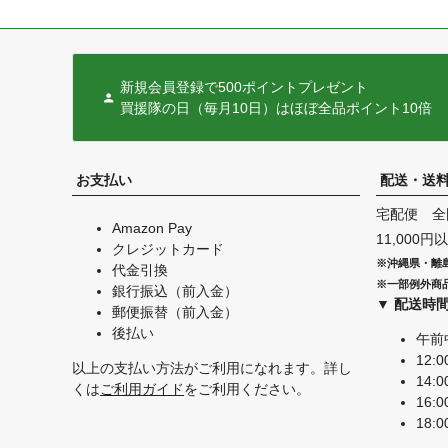
新規会員登録で500ポイントプレゼント
買援隊の日（毎月10日）はほぼ全品ポイント10倍
お支払い
配送・送
宅配便 全
Amazon Pay
11,000
クレジットカード
※沖縄県・離
代金引換
※一部例外商
銀行振込（前入金）
▼ 配送時
郵便振替（前入金）
後払い
午前
12:0
以上の支払い方法がご利用になれます。詳し
14:0
くは
ご利用ガイド
をご利用ください。
16:0
18:0