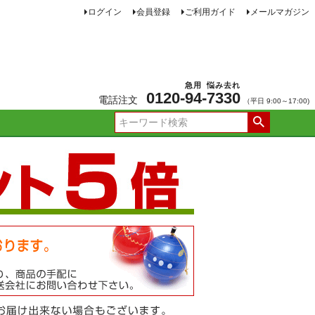
ログイン
会員登録
ご利用ガイド
メールマガジン
急用
悩み去れ
0120-
94
-
7330
電話注文
（平日 9:00～17:00)