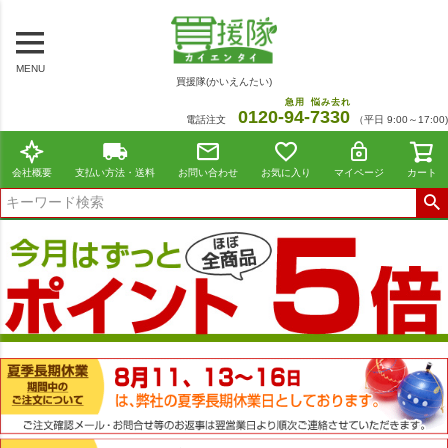
MENU
買援隊(かいえんたい)
急用
悩み去れ
0120-
94
-
7330
電話注文
（平日 9:00～17:00)
会社概要
支払い方法・送料
お問い合わせ
お気に入り
マイページ
カート