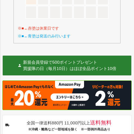
※■←赤塗は休業日です
※■←青塗は発送のみ行います
新規会員登録で500ポイントプレゼント
買援隊の日（毎月10日）はほぼ全品ポイント10倍
送料無料
全国一律送料880円 11,000円以上
※沖縄・離島など一部地域を除く ※一部例外商品あり