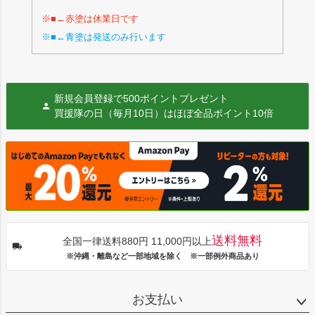
※■←赤塗は休業日です
※■←青塗は発送のみ行います
新規会員登録で500ポイントプレゼント
買援隊の日（毎月10日）はほぼ全品ポイント10倍
送料無料
全国一律送料880円 11,000円以上
※沖縄・離島など一部地域を除く ※一部例外商品あり
お支払い