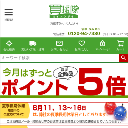
MENU
買援隊(かいえんたい)
急用
悩み去れ
0120-
94
-
7330
電話注文
（平日 9:00～17:00)
会社概要
支払い方法・送料
お問い合わせ
お気に入り
マイページ
カート