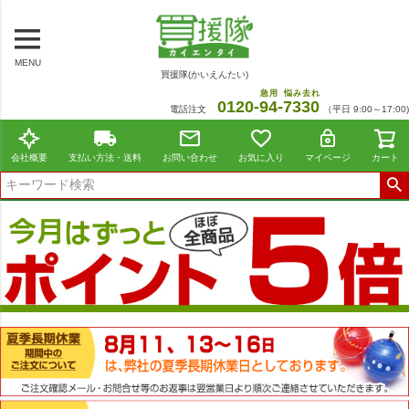
MENU
買援隊(かいえんたい)
急用
悩み去れ
0120-
94
-
7330
電話注文
（平日 9:00～17:00)
会社概要
支払い方法・送料
お問い合わせ
お気に入り
マイページ
カート