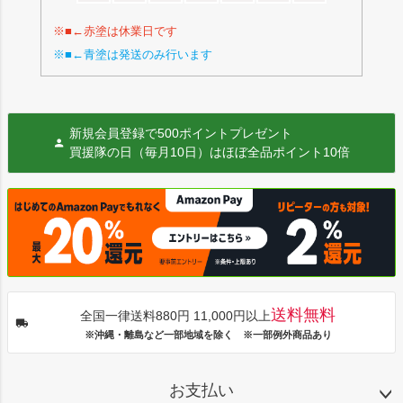
※■←赤塗は休業日です
※■←青塗は発送のみ行います
新規会員登録で500ポイントプレゼント
買援隊の日（毎月10日）はほぼ全品ポイント10倍
送料無料
全国一律送料880円 11,000円以上
※沖縄・離島など一部地域を除く ※一部例外商品あり
お支払い