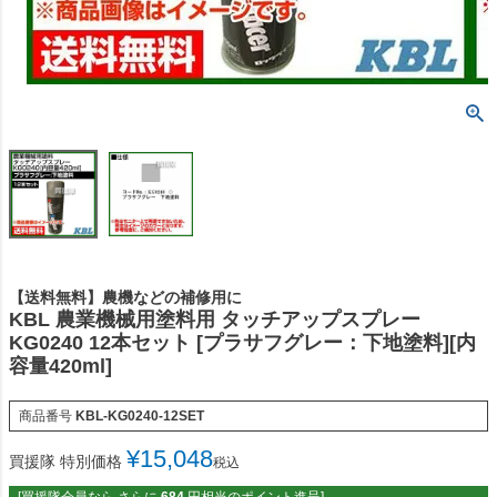
【送料無料】農機などの補修用に
KBL 農業機械用塗料用 タッチアップスプレー
KG0240 12本セット [プラサフグレー：下地塗料][内
容量420ml]
商品番号
KBL-KG0240-12SET
¥
15,048
買援隊 特別価格
税込
[買援隊会員なら さらに
684
円相当のポイント進呈]