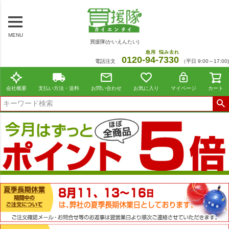
MENU
買援隊(かいえんたい)
急用
悩み去れ
0120-
94
-
7330
電話注文
（平日 9:00～17:00)
会社概要
支払い方法・送料
お問い合わせ
お気に入り
マイページ
カート