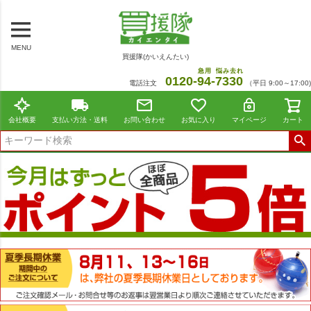
MENU
買援隊(かいえんたい)
急用
悩み去れ
0120-
94
-
7330
電話注文
（平日 9:00～17:00)
会社概要
支払い方法・送料
お問い合わせ
お気に入り
マイページ
カート