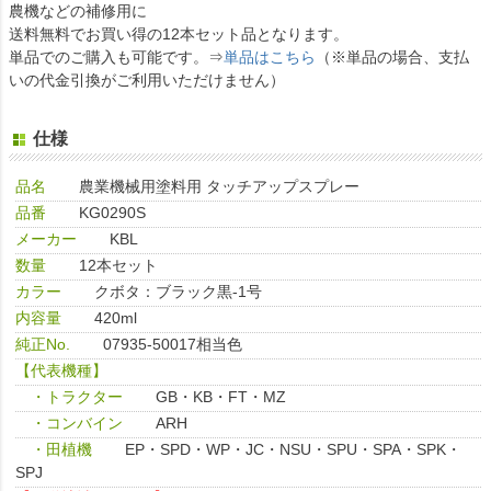
農機などの補修用に
送料無料でお買い得の12本セット品となります。
単品でのご購入も可能です。⇒
単品はこちら
（※単品の場合、支払
いの代金引換がご利用いただけません）
仕様
品名
農業機械用塗料用 タッチアップスプレー
品番
KG0290S
メーカー
KBL
数量
12本セット
カラー
クボタ：ブラック黒-1号
内容量
420ml
純正No.
07935-50017相当色
【代表機種】
・トラクター
GB・KB・FT・MZ
・コンバイン
ARH
・田植機
EP・SPD・WP・JC・NSU・SPU・SPA・SPK・
SPJ