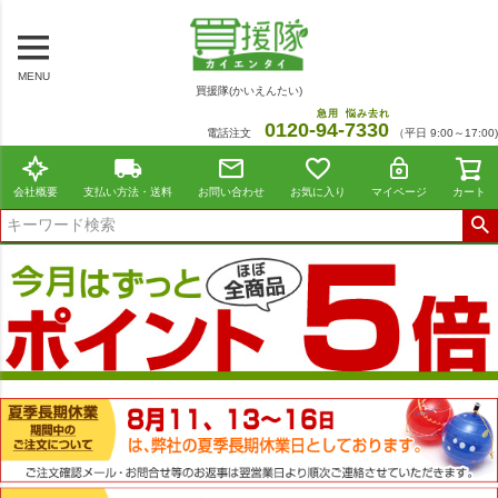
MENU
買援隊(かいえんたい)
急用
悩み去れ
0120-
94
-
7330
電話注文
（平日 9:00～17:00)
会社概要
支払い方法・送料
お問い合わせ
お気に入り
マイページ
カート