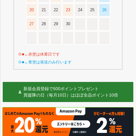
20
21
22
23
24
25
26
27
28
29
30
※■←赤塗は休業日です
※■←青塗は発送のみ行います
新規会員登録で500ポイントプレゼント
買援隊の日（毎月10日）はほぼ全品ポイント10倍