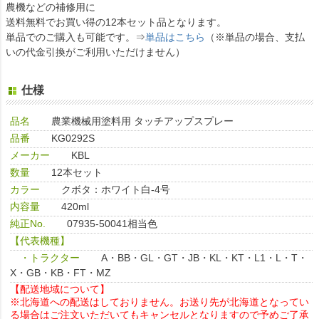
農機などの補修用に
送料無料でお買い得の12本セット品となります。
単品でのご購入も可能です。⇒
単品はこちら
（※単品の場合、支払
いの代金引換がご利用いただけません）
仕様
品名
農業機械用塗料用 タッチアップスプレー
品番
KG0292S
メーカー
KBL
数量
12本セット
カラー
クボタ：ホワイト白-4号
内容量
420ml
純正No.
07935-50041相当色
【代表機種】
・トラクター
A・BB・GL・GT・JB・KL・KT・L1・L・T・
X・GB・KB・FT・MZ
【配送地域について】
※北海道への配送はしておりません。お送り先が北海道となってい
る場合はご注文いただいてもキャンセルとなりますので予めご了承