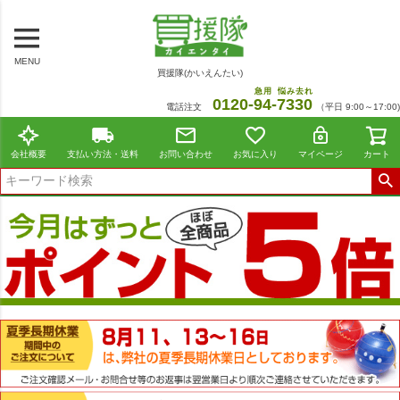
MENU
買援隊(かいえんたい)
急用
悩み去れ
0120-
94
-
7330
電話注文
（平日 9:00～17:00)
会社概要
支払い方法・送料
お問い合わせ
お気に入り
マイページ
カート