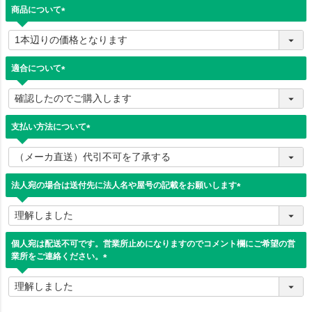
)
商品について
(
必
須
)
適合について
(
必
須
)
支払い方法について
(
必
須
)
法人宛の場合は送付先に法人名や屋号の記載をお願いします
(
必
須
)
個人宛は配送不可です。営業所止めになりますのでコメント欄にご希望の営
業所をご連絡ください。
(
必
須
)