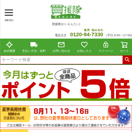
MENU
買援隊(かいえんたい)
急用
悩み去れ
0120-
94
-
7330
電話注文
（平日 9:00～17:00)
会社概要
支払い方法・送料
お問い合わせ
お気に入り
マイページ
カート