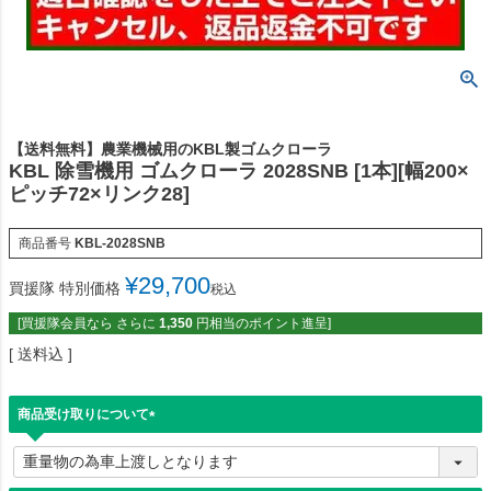
【送料無料】農業機械用のKBL製ゴムクローラ
KBL 除雪機用 ゴムクローラ 2028SNB [1本][幅200×
ピッチ72×リンク28]
商品番号
KBL-2028SNB
¥
29,700
買援隊 特別価格
税込
[買援隊会員なら さらに
1,350
円相当のポイント進呈]
送料込
商品受け取りについて
(
必
須