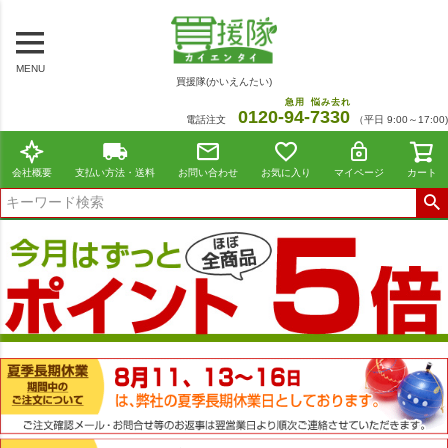
MENU
買援隊(かいえんたい)
急用
悩み去れ
0120-
94
-
7330
電話注文
（平日 9:00～17:00)
会社概要
支払い方法・送料
お問い合わせ
お気に入り
マイページ
カート