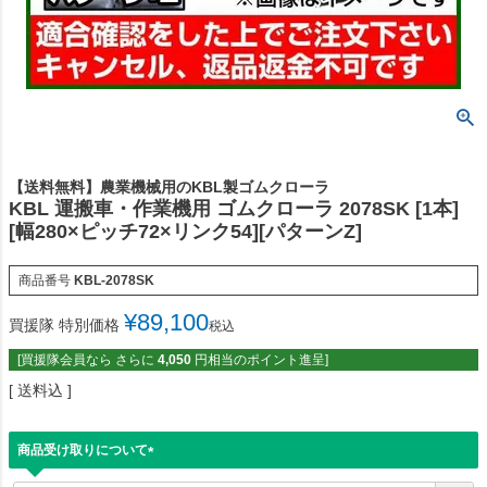
【送料無料】農業機械用のKBL製ゴムクローラ
KBL 運搬車・作業機用 ゴムクローラ 2078SK [1本]
[幅280×ピッチ72×リンク54][パターンZ]
商品番号
KBL-2078SK
¥
89,100
買援隊 特別価格
税込
[買援隊会員なら さらに
4,050
円相当のポイント進呈]
送料込
商品受け取りについて
(