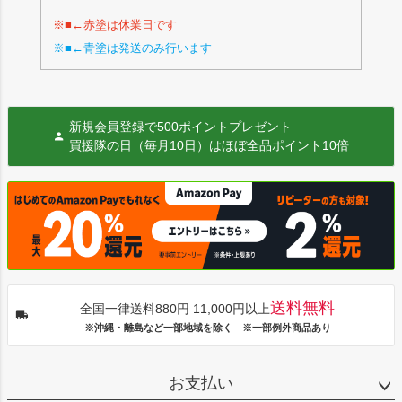
※■←赤塗は休業日です
※■←青塗は発送のみ行います
新規会員登録で500ポイントプレゼント
買援隊の日（毎月10日）はほぼ全品ポイント10倍
送料無料
全国一律送料880円 11,000円以上
※沖縄・離島など一部地域を除く ※一部例外商品あり
お支払い