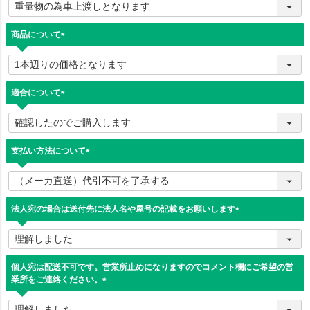
必
須
)
商品について
(
必
須
)
適合について
(
必
須
)
支払い方法について
(
必
須
)
法人宛の場合は送付先に法人名や屋号の記載をお願いします
(
必
須
)
個人宛は配送不可です。営業所止めになりますのでコメント欄にご希望の営
業所をご連絡ください。
(
必