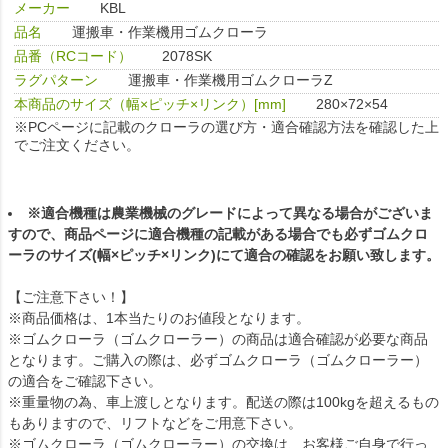
メーカー
KBL
品名
運搬車・作業機用ゴムクローラ
品番（RCコード）
2078SK
ラグパターン
運搬車・作業機用ゴムクローラZ
本商品のサイズ（幅×ピッチ×リンク）[mm]
280×72×54
※PCページに記載のクローラの選び方・適合確認方法を確認した上
でご注文ください。
※適合機種は農業機械のグレードによって異なる場合がございま
すので、商品ページに適合機種の記載がある場合でも必ずゴムクロ
ーラのサイズ(幅×ピッチ×リンク)にて適合の確認をお願い致します。
【ご注意下さい！】
※商品価格は、1本当たりのお値段となります。
※ゴムクローラ（ゴムクローラー）の商品は適合確認が必要な商品
となります。ご購入の際は、必ずゴムクローラ（ゴムクローラー）
の適合をご確認下さい。
※重量物の為、車上渡しとなります。配送の際は100kgを超えるもの
もありますので、リフトなどをご用意下さい。
※ゴムクローラ（ゴムクローラー）の交換は、お客様ご自身で行っ