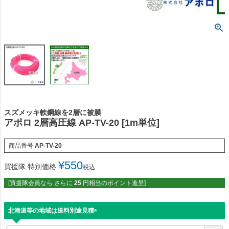
スズメッキ軟鋼線を2層に被膜
アポロ 2層高圧線 AP-TV-20 [1m単位]
商品番号
AP-TV-20
¥
550
買援隊 特別価格
税込
[買援隊会員なら さらに
25
円相当のポイント進呈]
北海道等の地域は送料別途見積
(