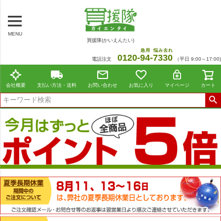
MENU
買援隊(かいえんたい)
急用
悩み去れ
0120-
94
-
7330
電話注文
（平日 9:00～17:00)
会社概要
支払い方法・送料
お問い合わせ
お気に入り
マイページ
カート