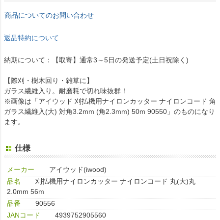
商品についてのお問い合わせ
返品特約について
納期について：【取寄】通常3～5日の発送予定(土日祝除く)
【際刈・樹木回り・雑草に】
ガラス繊維入り。耐磨耗で切れ味抜群！
※画像は「アイウッド 刈払機用ナイロンカッター ナイロンコード 角
ガラス繊維入(大) 対角3.2mm (角2.3mm) 50m 90550」のものになり
ます。
仕様
メーカー
アイウッド(iwood)
品名
刈払機用ナイロンカッター ナイロンコード 丸(大)丸
2.0mm 56m
品番
90556
JANコード
4939752905560