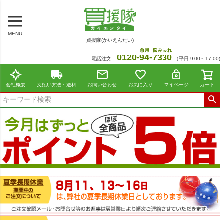
MENU
買援隊(かいえんたい)
急用
悩み去れ
0120-
94
-
7330
電話注文
（平日 9:00～17:00)
会社概要
支払い方法・送料
お問い合わせ
お気に入り
マイページ
カート