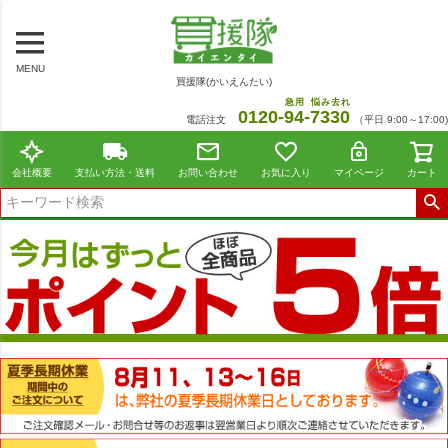
MENU
買援隊(かいえんたい)
急用
悩み去れ
0120-
94
-
7330
電話注文
（平日 9:00～17:00)
会社概要
支払い方法・送料
お問い合わせ
お気に入り
マイページ
カート