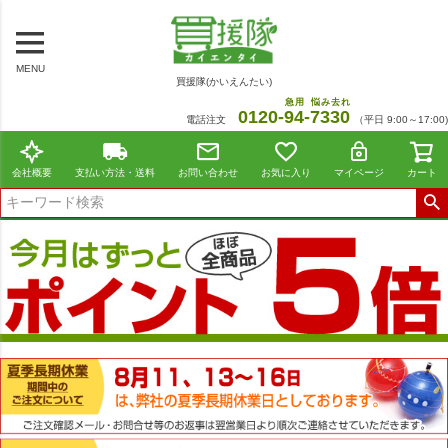
MENU
買援隊(かいえんたい)
急用
悩み去れ
0120-
94
-
7330
電話注文
（平日 9:00～17:00)
会社概要
支払い方法・送料
お問い合わせ
お気に入り
マイページ
カート