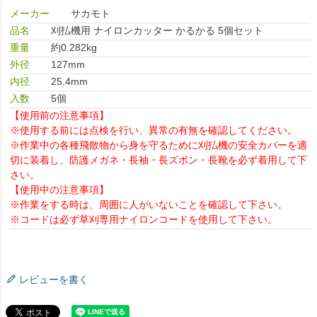
メーカー
サカモト
品名
刈払機用 ナイロンカッター かるかる 5個セット
重量
約0.282kg
外径
127mm
内径
25.4mm
入数
5個
【使用前の注意事項】
※使用する前には点検を行い、異常の有無を確認してください。
※作業中の各種飛散物から身を守るために刈払機の安全カバーを適
切に装着し、防護メガネ・長袖・長ズボン・長靴を必ず着用して下
さい。
【使用中の注意事項】
※作業をする時は、周囲に人がいないことを確認して下さい。
※コードは必ず草刈専用ナイロンコードを使用して下さい。
レビューを書く