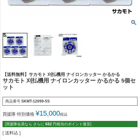
【送料無料】サカモト 刈払機用 ナイロンカッター かるかる
サカモト 刈払機用 ナイロンカッター かるかる 5個セ
ット
商品番号
SKMT-12099-5S
¥
15,000
買援隊 特別価格
税込
[買援隊会員なら さらに
682
円相当のポイント進呈]
送料込