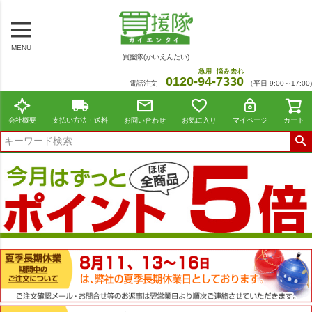
MENU
買援隊(かいえんたい)
急用
悩み去れ
0120-
94
-
7330
電話注文
（平日 9:00～17:00)
会社概要
支払い方法・送料
お問い合わせ
お気に入り
マイページ
カート