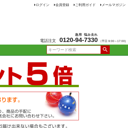
ログイン
会員登録
ご利用ガイド
メールマガジン
急用
悩み去れ
0120-
94
-
7330
電話注文
（平日 9:00～17:00)