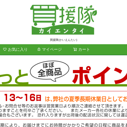
買援隊(かいえんたい)
お気に入り
マイページ
カート
検索