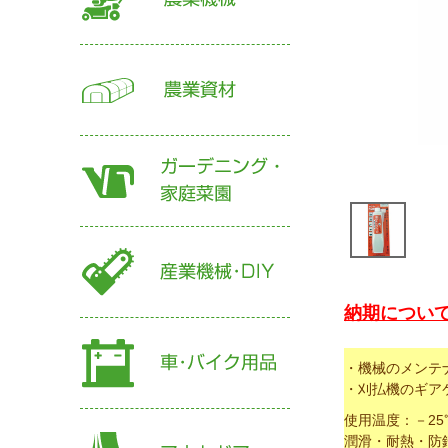
納期について
・機械のメンテ
・刈払機のギア
使用温度：－25
潤滑・耐熱・防錆