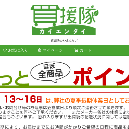
買援隊(かいえんたい)
お気に入り
マイページ
カート
検索