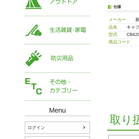
仕様
メーカー
品名
キャ
型式
CB42
商品コード
Menu
取り
ログイン