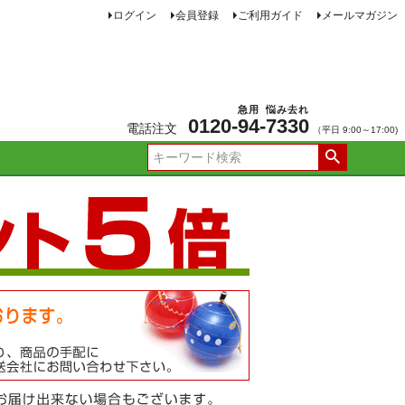
ログイン
会員登録
ご利用ガイド
メールマガジン
急用
悩み去れ
0120-
94
-
7330
電話注文
（平日 9:00～17:00)