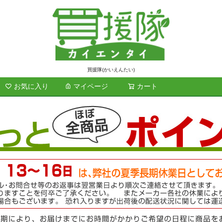
買援隊(かいえんたい)
お気に入り
マイページ
カート
検索