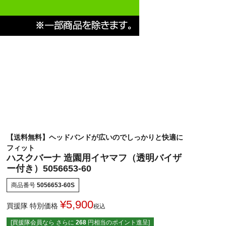
【送料無料】ヘッドバンドが広いのでしっかりと快適に
フィット
ハスクバーナ 造園用イヤマフ（透明バイザ
ー付き）5056653-60
商品番号
5056653-60S
¥
5,900
買援隊 特別価格
税込
[買援隊会員なら さらに
268
円相当のポイント進呈]