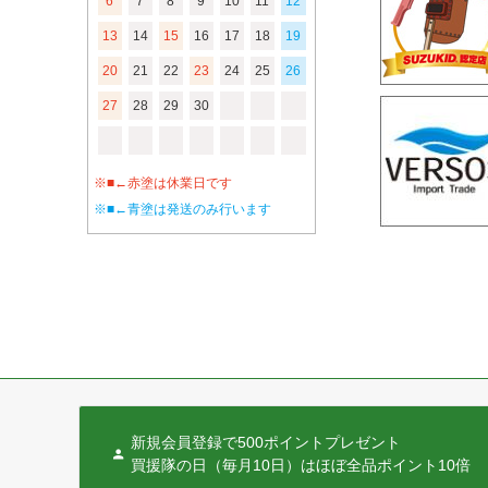
6
7
8
9
10
11
12
13
14
15
16
17
18
19
20
21
22
23
24
25
26
27
28
29
30
※■←赤塗は休業日です
※■←青塗は発送のみ行います
新規会員登録で500ポイントプレゼント
買援隊の日（毎月10日）はほぼ全品ポイント10倍