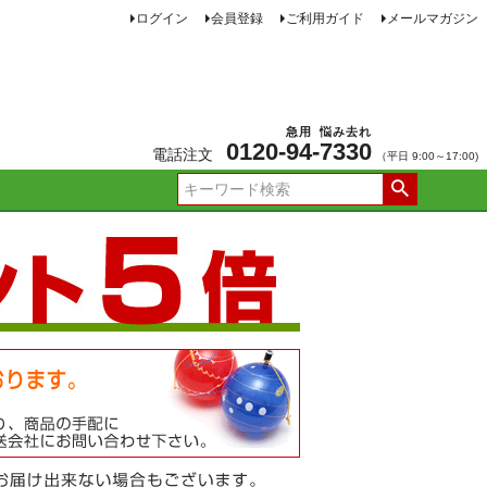
ログイン
会員登録
ご利用ガイド
メールマガジン
急用
悩み去れ
0120-
94
-
7330
電話注文
（平日 9:00～17:00)