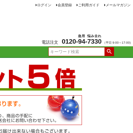
ログイン
会員登録
ご利用ガイド
メールマガジン
急用
悩み去れ
0120-
94
-
7330
電話注文
（平日 9:00～17:00)