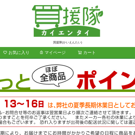
買援隊(かいえんたい)
お気に入り
マイページ
カート
検索