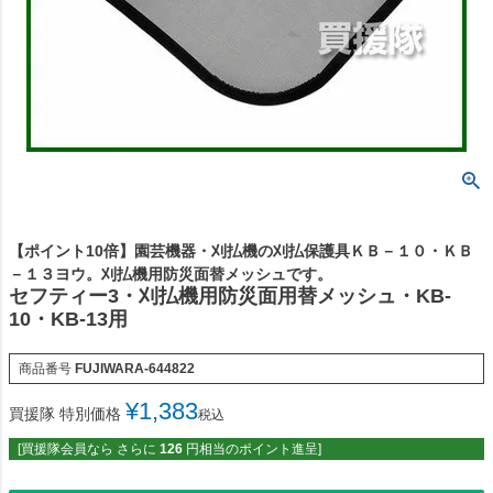
【ポイント10倍】園芸機器・刈払機の刈払保護具ＫＢ－１０・ＫＢ
－１３ヨウ。刈払機用防災面替メッシュです。
セフティー3・刈払機用防災面用替メッシュ・KB-
10・KB-13用
商品番号
FUJIWARA-644822
¥
1,383
買援隊 特別価格
税込
[買援隊会員なら さらに
126
円相当のポイント進呈]