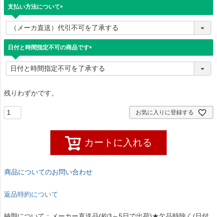
支払い方法について
(
必
須
)
日付と時間指定不可の商品です
(
必
須
)
残りわずかです。
お気に入りに登録する
カートに入れる
商品についてのお問い合わせ
返品特約について
納期について：メーカー直送品(約3～5日で出荷)★欠品時除く(日付