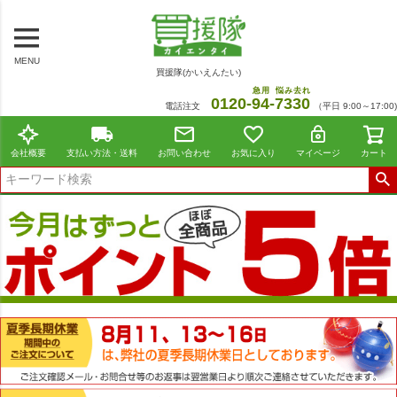
MENU
買援隊(かいえんたい)
急用
悩み去れ
0120-
94
-
7330
電話注文
（平日 9:00～17:00)
会社概要
支払い方法・送料
お問い合わせ
お気に入り
マイページ
カート