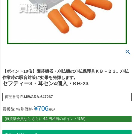
【ポイント10倍】園芸機器・刈払機の刈払保護具ＫＢ－２３。刈払
作業時の騒音対策に効果を発揮します。
セフティー3・耳セン4個入・KB-23
商品番号
FUJIWARA-647267
¥
706
買援隊 特別価格
税込
[買援隊会員なら さらに
64
円相当のポイント進呈]