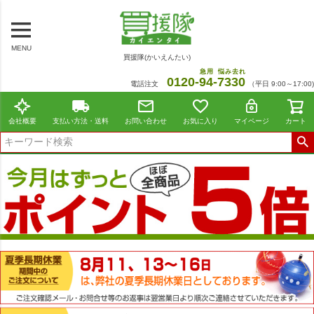
MENU
買援隊(かいえんたい)
急用
悩み去れ
0120-
94
-
7330
電話注文
（平日 9:00～17:00)
会社概要
支払い方法・送料
お問い合わせ
お気に入り
マイページ
カート