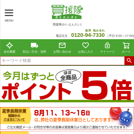
MENU
買援隊(かいえんたい)
急用
悩み去れ
0120-
94
-
7330
電話注文
（平日 9:00～17:00)
会社概要
支払い方法・送料
お問い合わせ
お気に入り
マイページ
カート