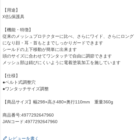
【用途】
刈払保護具
【機能・特徴】
従来のメッシュプロテクターに比べ、さらにワイド、さらにロング
になり顔・耳・首もとまでしっかりガードできます
シールドの上下移動が簡単に出来ます
頭のサイズに合わせてワンタッチで自由に調節できます
メッシュ部は錆びにくいように電着塗装加工を施しています
【仕様】
●ベルト式調整穴
●ワンタッチサイズ調整
【商品サイズ】幅298×高さ480×奥行110mm 重量360g
商品番号:4977292647960
JANコード:4977292647960
レビューを書く