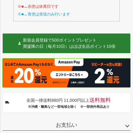
※■←赤塗は休業日です
※■←青塗は発送のみ行います
新規会員登録で500ポイントプレゼント
買援隊の日（毎月10日）はほぼ全品ポイント10倍
送料無料
全国一律送料880円 11,000円以上
※沖縄・離島など一部地域を除く ※一部例外商品あり
お支払い