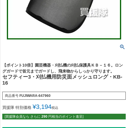
【ポイント10倍】園芸機器・刈払機の刈払保護具ＫＢ－１６。ロン
グガードで首元までガードし、飛来物からしっかり守ります。
セフティー3・刈払機用防災面メッシュロング・KB-
16
商品番号
FUJIWARA-647960
¥
3,194
買援隊 特別価格
税込
[買援隊会員なら さらに
290
円相当のポイント進呈]