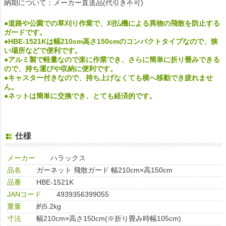
納期について：メーカー直送品(代引き不可)
●道路や公園での草刈り作業で、刈払機による異物の飛散を防止する
ガードです。
●HBE-1521Kは幅210cm高さ150cmのコンパクトタイプなので、狭
い場所などで便利です。
●アルミ製で軽量なので楽に作業でき、さらに簡単に折り畳みできる
ので、持ち運びや収納に便利です。
●キャスター付きなので、持ち上げなくても横へ移動でき疲れませ
ん。
●ネットは簡単に交換でき、とても経済的です。
仕様
メーカー
ハラックス
品名
ガーネット 飛散ガード 幅210cm×高150cm
品番
HBE-1521K
JANコード
4939356399055
重量
約5.2kg
寸法
幅210cm×高さ150cm(※折り畳み時幅105cm)