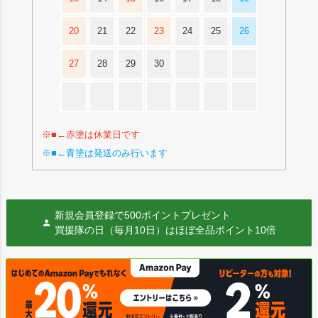
20
21
22
23
24
25
26
27
28
29
30
※■←赤塗は休業日です
※■←青塗は発送のみ行います
新規会員登録で500ポイントプレゼント
買援隊の日（毎月10日）はほぼ全品ポイント10倍