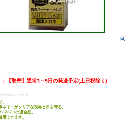
：【取寄】通常3～5日の発送予定(土日祝除く)
機用安全用品 SG-3 No.0777】
品。
ボネイトがクリアな視界と目を守る。
I.Z87.1の適合品。
着用できます。