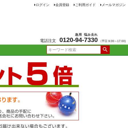
ログイン
会員登録
ご利用ガイド
メールマガジン
急用
悩み去れ
0120-
94
-
7330
電話注文
（平日 9:00～17:00)