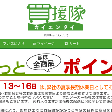
買援隊(かいえんたい)
お気に入り
マイページ
カート
検索