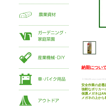
納期について
【三陽金属 sanyo metal 刈払
安全作業の必需
強靭なポリカー
保護メガネはANS
メガネの上から