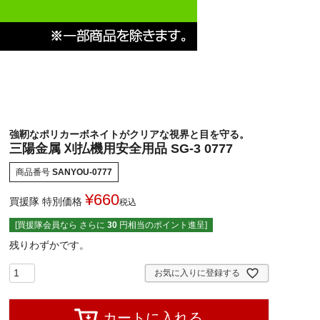
強靭なポリカーボネイトがクリアな視界と目を守る。
三陽金属 刈払機用安全用品 SG-3 0777
商品番号
SANYOU-0777
¥
660
買援隊 特別価格
税込
[買援隊会員なら さらに
30
円相当のポイント進呈]
残りわずかです。
お気に入りに登録する
カートに入れる