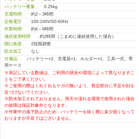
バッテリー重量
0.25kg
充電時間
約2～3時間
定格電圧
100-240V/50-60Hz
作業時間
約6～8時間
連続使用時間
約2時間（こまめに連続使用した場合）
開口角度
2段階調整
防水加工
なし
付属品
バッテリー×2、充電器×1、ホルダー×1、工具一式、専
用ケース
※表記している数値は、ご利用の状況や環境によって異なりますこ
とをご了承ください。
※ご使用の際はくれぐれもケガの無いよう、剪定部分に手足や顔を
近づけないでください。
※防水加工されておりません。雨天や濡れる環境で使用された場合
の故障は保証対象外となります。
※作業中の落下防止のため、バッテリーを抜く際に多少固くなって
おりますが不良ではございません。