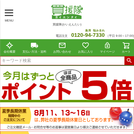
MENU
買援隊(かいえんたい)
急用
悩み去れ
0120-
94
-
7330
電話注文
（平日 9:00～17:00)
会社概要
支払い方法・送料
お問い合わせ
お気に入り
マイページ
カート