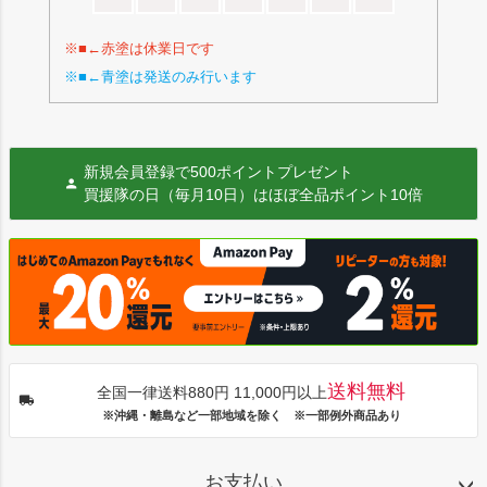
※■←赤塗は休業日です
※■←青塗は発送のみ行います
新規会員登録で500ポイントプレゼント
買援隊の日（毎月10日）はほぼ全品ポイント10倍
送料無料
全国一律送料880円 11,000円以上
※沖縄・離島など一部地域を除く ※一部例外商品あり
お支払い