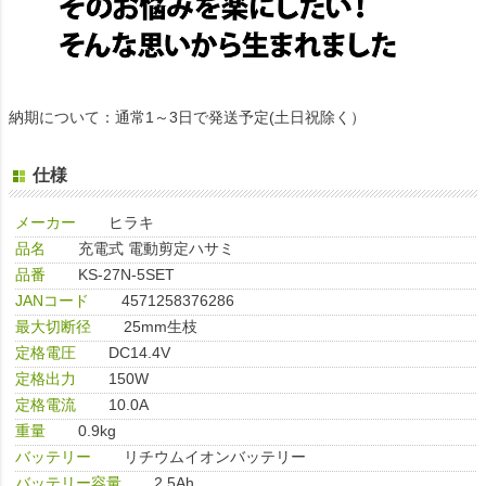
納期について：通常1～3日で発送予定(土日祝除く）
仕様
メーカー
ヒラキ
品名
充電式 電動剪定ハサミ
品番
KS-27N-5SET
JANコード
4571258376286
最大切断径
25mm生枝
定格電圧
DC14.4V
定格出力
150W
定格電流
10.0A
重量
0.9kg
バッテリー
リチウムイオンバッテリー
バッテリー容量
2.5Ah