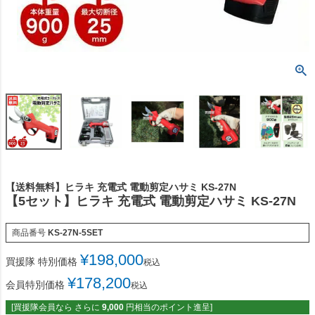
【送料無料】ヒラキ 充電式 電動剪定ハサミ KS-27N
【5セット】ヒラキ 充電式 電動剪定ハサミ KS-27N
商品番号
KS-27N-5SET
¥
198,000
買援隊 特別価格
税込
¥
178,200
会員特別価格
税込
[買援隊会員なら さらに
9,000
円相当のポイント進呈]