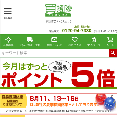
MENU
買援隊(かいえんたい)
急用
悩み去れ
0120-
94
-
7330
電話注文
（平日 9:00～17:00)
会社概要
支払い方法・送料
お問い合わせ
お気に入り
マイページ
カート