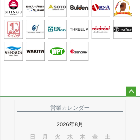
ペー
ジト
営業カレンダー
ップ
へ
2026年8月
日
月
火
水
木
金
土