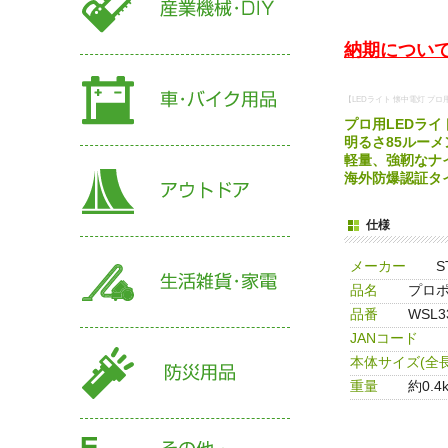
納期について
【LEDライト 懐中電灯 プロ用LE
プロ用LEDライ
明るさ85ルーメ
軽量、強靭なナ
海外防爆認証タイ
仕様
メーカー
S
品名
プロポ
品番
WSL3
JANコード
本体サイズ(全長
重量
約0.4