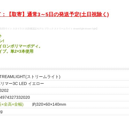
：【取寄】通常3～5日の発送予定(土日祝除く)
Dライト スタイラス UL防爆認証モデル ブラック ストリームライト streamlight stream light】
ト
ン!
イロンポリマーボディ。
プ。単2×3本使用
TREAMLIGHT(ストリームライト)
リマー3C LED イエロー
3202
4974327332020
×全高×全幅)
約320×60×140mm
kg