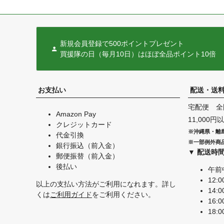
新規会員登録で500ポイントプレゼント
買援隊の日（毎月10日）はほぼ全品ポイント10倍
お支払い
配送・送
宅配便 全
Amazon Pay
11,000
クレジットカード
※沖縄県・離
代金引換
※一部例外商
銀行振込（前入金）
▼ 配送時
郵便振替（前入金）
後払い
午前
12:0
以上の支払い方法がご利用になれます。詳し
14:0
くは
ご利用ガイド
をご利用ください。
16:0
18:0