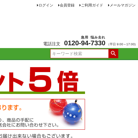
ログイン
会員登録
ご利用ガイド
メールマガジン
急用
悩み去れ
0120-
94
-
7330
電話注文
（平日 9:00～17:00)