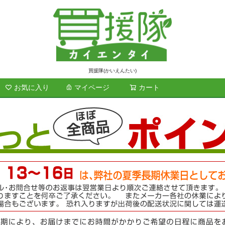
買援隊(かいえんたい)
お気に入り
マイページ
カート
検索