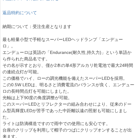
返品特約について
納期について：受注生産となります
最も軽量小型で手軽なスーパーLEDヘッドランプ「エンデュー
ロ」。
エンデューロは英語の「Endurance(耐久性,持久力)」という単語か
ら作られた商品名です。
その名が示すとおり、僅か2本の単4形アルカリ乾電池で最大24時間
の連続点灯が可能。
この価格でハイ、ローの調光機能を備えたスーパーLEDを採用。
この0.5W LEDは、明るさと消費電流のバランスが良く、エンデュー
ロの長時間点灯を可能にしました。
光軸は上下90度の角度調整が可能。
このスーパーLEDとリフレクターの組み合わせにより、従来のドー
ム型高輝度LEDが苦手であった中距離以遠の照射も可能にしまし
た。
ライトは防滴構造ですので雨中での使用にも安心です。
台座のクリップを利用して帽子のつばにクリップオンすることが出
来ます。