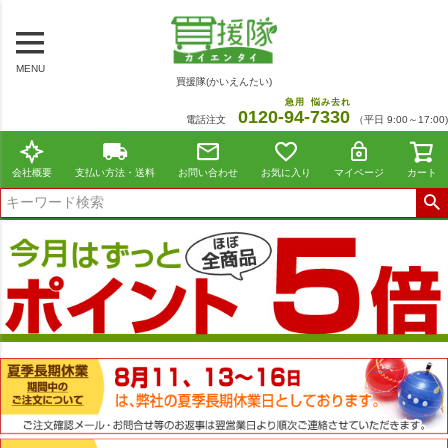
MENU
買援隊(かいえんたい)
急用
悩み去れ
0120-
94
-
7330
電話注文
（平日 9:00～17:00)
会社概要
支払い方法・送料
お問い合わせ
お気に入り
マイページ
カート