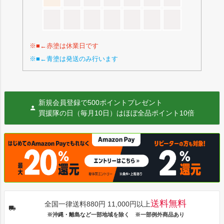
※■←赤塗は休業日です
※■←青塗は発送のみ行います
新規会員登録で500ポイントプレゼント
買援隊の日（毎月10日）はほぼ全品ポイント10倍
送料無料
全国一律送料880円 11,000円以上
※沖縄・離島など一部地域を除く ※一部例外商品あり