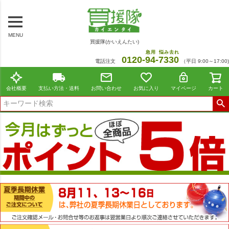
MENU
買援隊(かいえんたい)
急用
悩み去れ
0120-
94
-
7330
電話注文
（平日 9:00～17:00)
会社概要
支払い方法・送料
お問い合わせ
お気に入り
マイページ
カート