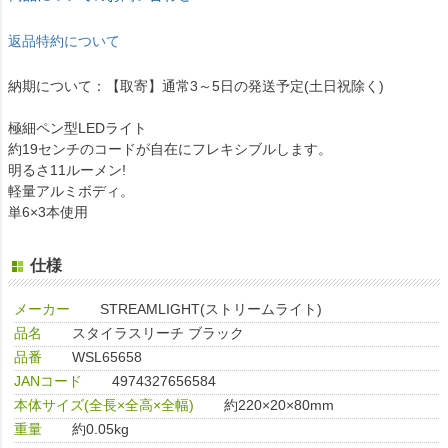
返品特約について
納期について：【取寄】通常3～5日の発送予定(土日祝除く)
極細ペン型LEDライト
約19センチのコードが自在にフレキシブルします。
明るさ11ルーメン!
軽量アルミボディ。
単6×3本使用
仕様
メーカー
STREAMLIGHT(ストリームライト)
品名
スタイラスリーチ ブラック
品番
WSL65658
JANコード
4974327656584
本体サイズ(全長×全高×全幅)
約220×20×80mm
重量
約0.05kg