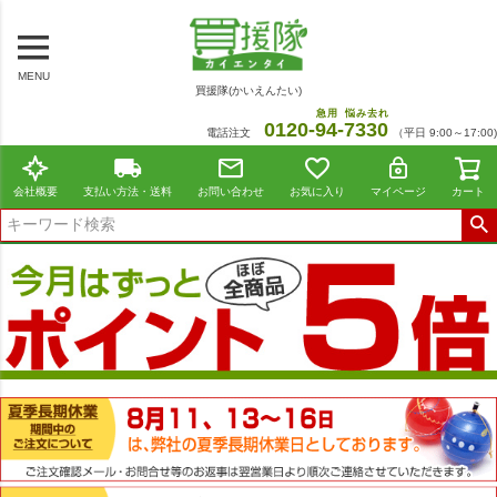
MENU
買援隊(かいえんたい)
急用
悩み去れ
0120-
94
-
7330
電話注文
（平日 9:00～17:00)
会社概要
支払い方法・送料
お問い合わせ
お気に入り
マイページ
カート