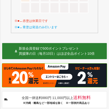
※■←赤塗は休業日です
※■←青塗は発送のみ行います
新規会員登録で500ポイントプレゼント
買援隊の日（毎月10日）はほぼ全品ポイント10倍
送料無料
全国一律送料880円 11,000円以上
※沖縄・離島など一部地域を除く ※一部例外商品あり