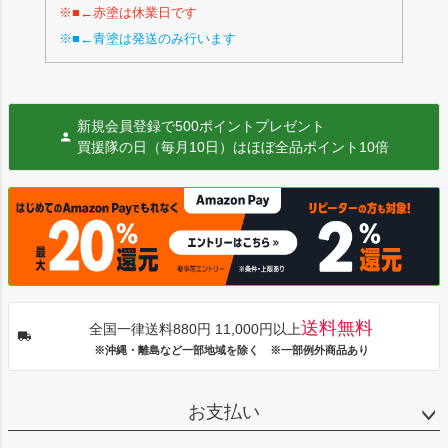
※■←赤塗は休業日です
※■←青塗は発送のみ行います
新規会員登録で500ポイントプレゼント
買援隊の日（毎月10日）はほぼ全品ポイント10倍
送料無料
全国一律送料880円 11,000円以上
※沖縄・離島など一部地域を除く ※一部例外商品あり
お支払い