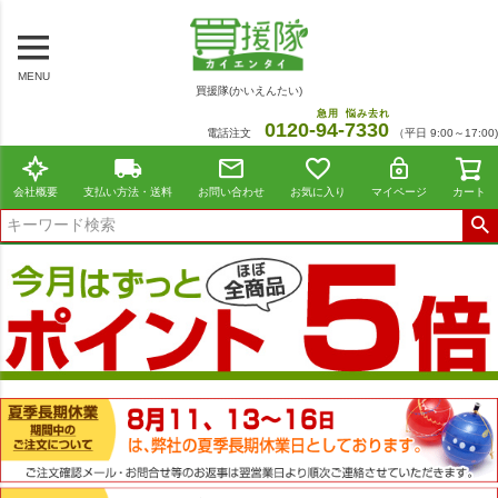
MENU
買援隊(かいえんたい)
急用
悩み去れ
0120-
94
-
7330
電話注文
（平日 9:00～17:00)
会社概要
支払い方法・送料
お問い合わせ
お気に入り
マイページ
カート