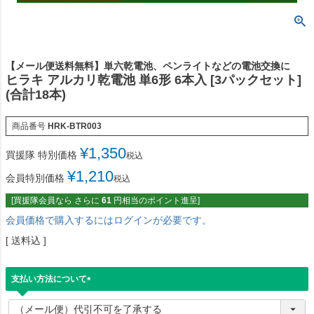
【メール便送料無料】単六乾電池、ペンライトなどの電池交換に
ヒラキ アルカリ乾電池 単6形 6本入 [3パックセット]
(合計18本)
商品番号
HRK-BTR003
¥
1,350
買援隊 特別価格
税込
¥
1,210
会員特別価格
税込
[買援隊会員なら さらに
61
円相当のポイント進呈]
会員価格で購入するにはログインが必要です。
送料込
支払い方法について
(
必