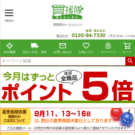
MENU
買援隊(かいえんたい)
急用
悩み去れ
0120-
94
-
7330
電話注文
（平日 9:00～17:00)
会社概要
支払い方法・送料
お問い合わせ
お気に入り
マイページ
カート