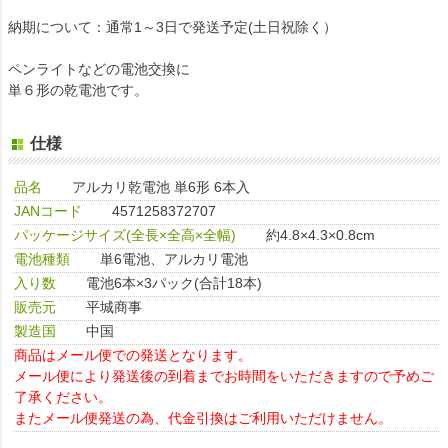
納期について：通常1～3日で発送予定(土日祝除く）
ペンライトなどの電池交換に
単６形の乾電池です。
仕様
品名
アルカリ乾電池 単6形 6本入
JANコード
4571258372707
パッケージサイズ(全長×全高×全幅)
約4.8×4.3×0.8cm
電池種類
単6電池、アルカリ電池
入り数
電池6本×3パック(合計18本)
販売元
平城商事
製造国
中国
商品はメール便での発送となります。
メール便により発送後の到着までお時間をいただきますので予めご
了承ください。
またメール便発送の為、代金引換はご利用いただけません。