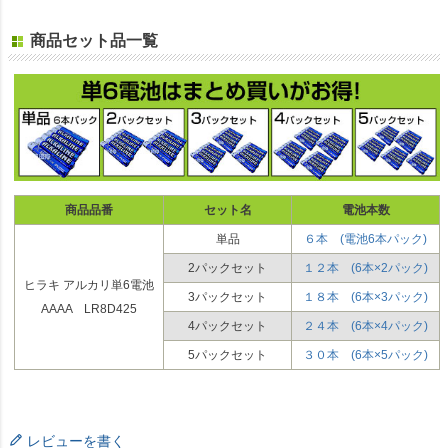
商品セット品一覧
商品品番
セット名
電池本数
単品
６本 (電池6本パック)
2パックセット
１２本 (6本×2パック)
ヒラキ アルカリ単6電池
3パックセット
１８本 (6本×3パック)
AAAA LR8D425
4パックセット
２４本 (6本×4パック)
5パックセット
３０本 (6本×5パック)
レビューを書く