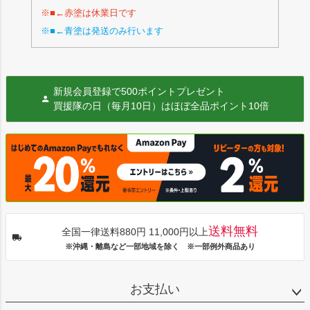
※■←赤塗は休業日です
※■←青塗は発送のみ行います
新規会員登録で500ポイントプレゼント
買援隊の日（毎月10日）はほぼ全品ポイント10倍
送料無料
全国一律送料880円 11,000円以上
※沖縄・離島など一部地域を除く ※一部例外商品あり
お支払い