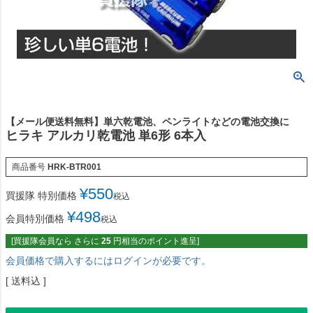
【メール便送料無料】単六乾電池、ペンライトなどの電池交換に
ヒラキ アルカリ乾電池 単6形 6本入
商品番号
HRK-BTR001
¥
550
買援隊 特別価格
税込
¥
498
会員特別価格
税込
[買援隊会員なら さらに
25
円相当のポイント進呈]
会員価格で購入するにはログインが必要です。
送料込