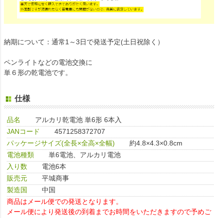
納期について：通常1～3日で発送予定(土日祝除く）
ペンライトなどの電池交換に
単６形の乾電池です。
仕様
品名
アルカリ乾電池 単6形 6本入
JANコード
4571258372707
パッケージサイズ(全長×全高×全幅)
約4.8×4.3×0.8cm
電池種類
単6電池、アルカリ電池
入り数
電池6本
販売元
平城商事
製造国
中国
商品はメール便での発送となります。
メール便により発送後の到着までお時間をいただきますので予めご