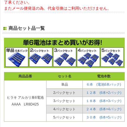
了承ください。
またメール便発送の為、代金引換はご利用いただけません。
商品セット品一覧
商品品番
セット名
電池本数
単品
６本 (電池6本パック)
2パックセット
１２本 (6本×2パック)
ヒラキ アルカリ単6電池
3パックセット
１８本 (6本×3パック)
AAAA LR8D425
4パックセット
２４本 (6本×4パック)
5パックセット
３０本 (6本×5パック)