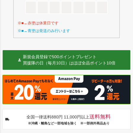
※■←赤塗は休業日です
※■←青塗は発送のみ行います
新規会員登録で500ポイントプレゼント
買援隊の日（毎月10日）はほぼ全品ポイント10倍
送料無料
全国一律送料880円 11,000円以上
※沖縄・離島など一部地域を除く ※一部例外商品あり