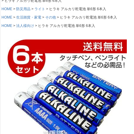
ヒラキ アルカリ乾電池 単6形 6本入
HOME
防災用品
ライト
ヒラキ アルカリ乾電池 単6形 6本入
HOME
生活雑貨・家電
その他
ヒラキ アルカリ乾電池 単6形 6本入
HOME
法人様向け
ヒラキ アルカリ乾電池 単6形 6本入