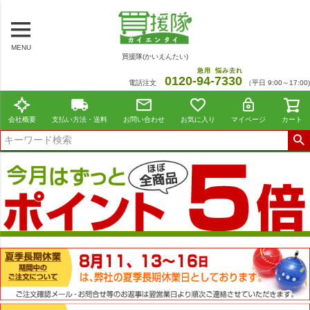
MENU
買援隊(かいえんたい)
急用
悩み去れ
0120-
94
-
7330
電話注文
（平日 9:00～17:00)
会社概要
支払い方法・送料
お問い合わせ
お気に入り
マイページ
カート