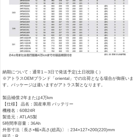
納期について：通常1～3日で発送予定(土日祝除く）
※アトラスOEMブランド「oriental」での出荷となる場合が御座いま
す。パッケージは違いますがアトラス製となります。
製品補償:2年または4万km
【仕様】 品名：国産車用 バッテリー
機種名：60B24R
製造元：ATLAS製
5時間率容量：36Ah
外形寸法〔長さ×幅×高さ(総高)〕：234×127×200(220)mm
端子：R