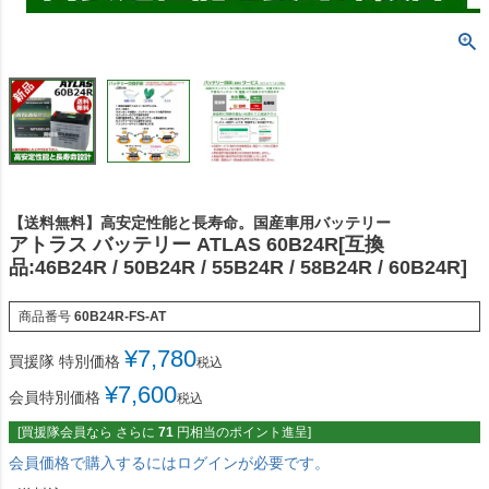
【送料無料】高安定性能と長寿命。国産車用バッテリー
アトラス バッテリー ATLAS 60B24R[互換
品:46B24R / 50B24R / 55B24R / 58B24R / 60B24R]
商品番号
60B24R-FS-AT
¥
7,780
買援隊 特別価格
税込
¥
7,600
会員特別価格
税込
[買援隊会員なら さらに
71
円相当のポイント進呈]
会員価格で購入するにはログインが必要です。