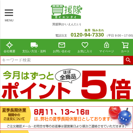
MENU
買援隊(かいえんたい)
急用
悩み去れ
0120-
94
-
7330
電話注文
（平日 9:00～17:00)
会社概要
支払い方法・送料
お問い合わせ
お気に入り
マイページ
カート