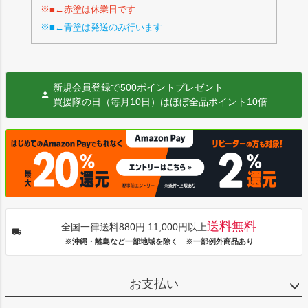
※■←赤塗は休業日です
※■←青塗は発送のみ行います
新規会員登録で500ポイントプレゼント
買援隊の日（毎月10日）はほぼ全品ポイント10倍
送料無料
全国一律送料880円 11,000円以上
※沖縄・離島など一部地域を除く ※一部例外商品あり
お支払い