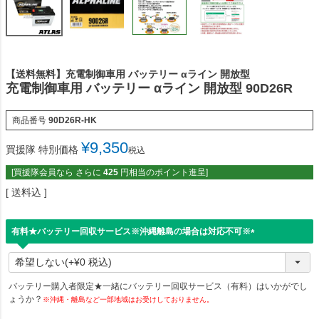
【送料無料】充電制御車用 バッテリー αライン 開放型
充電制御車用 バッテリー αライン 開放型 90D26R
商品番号
90D26R-HK
¥
9,350
買援隊 特別価格
税込
[買援隊会員なら さらに
425
円相当のポイント進呈]
送料込
有料★バッテリー回収サービス※沖縄離島の場合は対応不可※
(
必
須
)
バッテリー購入者限定★一緒にバッテリー回収サービス（有料）はいかがでし
ょうか？
※沖縄・離島など一部地域はお受けしておりません。