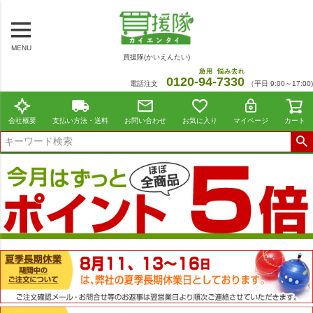
MENU
買援隊(かいえんたい)
急用
悩み去れ
0120-
94
-
7330
電話注文
（平日 9:00～17:00)
会社概要
支払い方法・送料
お問い合わせ
お気に入り
マイページ
カート