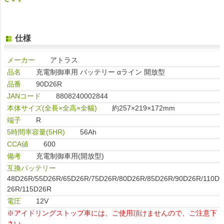
仕様
メーカー
アトラス
品名
充電制御車用 バッテリー αライン 開放型
品番
90D26R
JANコード
8808240002844
本体サイズ(全長×全高×全幅)
約257×219×172mm
端子
R
5時間率容量(5HR)
56Ah
CCA値
600
備考
充電制御車用(開放型)
互換バッテリー
48D26R/55D26R/65D26R/75D26R/80D26R/85D26R/90D26R/110D
26R/115D26R
電圧
12V
※アイドリングストップ車には、ご使用頂けませんので、ご注意下
さい。