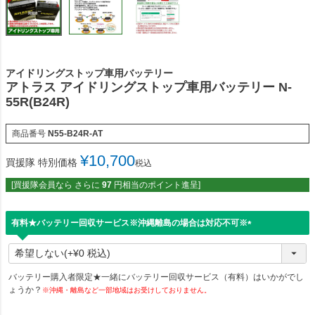
アイドリングストップ車用バッテリー
アトラス アイドリングストップ車用バッテリー N-
55R(B24R)
商品番号
N55-B24R-AT
¥
10,700
買援隊 特別価格
税込
[買援隊会員なら さらに
97
円相当のポイント進呈]
有料★バッテリー回収サービス※沖縄離島の場合は対応不可※
(
必
須
)
バッテリー購入者限定★一緒にバッテリー回収サービス（有料）はいかがでし
ょうか？
※沖縄・離島など一部地域はお受けしておりません。