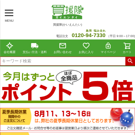
MENU
買援隊(かいえんたい)
急用
悩み去れ
0120-
94
-
7330
電話注文
（平日 9:00～17:00)
会社概要
支払い方法・送料
お問い合わせ
お気に入り
マイページ
カート