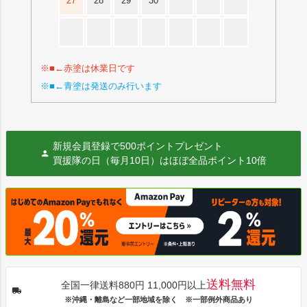
27
28
29
30
※■←赤塗は休業日です
※■←青塗は発送のみ行います
新規会員登録で500ポイントプレゼント
買援隊の日（毎月10日）はほぼ全品ポイント10倍
送料無料
全国一律送料880円 11,000円以上
※沖縄・離島など一部地域を除く ※一部例外商品あり