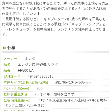
方向を選ばないR型形状にすることで、耕うん作業中に土壌からの反
力で発生することがあるピンの脱落を防止するとともに外爪の脱着
作業を容易にしています。
・長期保管する際などに、キャブレター内に残った燃料を工具なし
に素早く簡単に抜くことができる手動式の「キャブドレンノブ」と
「ドレンチューブ」を標準装備し、メンテナンス性を向上していま
す。
仕様
メーカー
ホンダ
品名
エンジン式 耕運機 サラダ
品番
FF500 LA
JANコード
4945943203315
本体サイズ(全長×全高×全幅)
約1765×1045×585mm
ハンドル高(mm)
950
乾燥質重量(kg)
75(オイル、燃料を含まず)
全装備質重量(kg)
79オイル規定量(各オイル上限レベル)と燃料
(タンク上限レベル)を含む