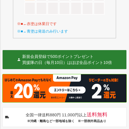
※■←赤塗は休業日です
※■←青塗は発送のみ行います
新規会員登録で500ポイントプレゼント
買援隊の日（毎月10日）はほぼ全品ポイント10倍
送料無料
全国一律送料880円 11,000円以上
※沖縄・離島など一部地域を除く ※一部例外商品あり