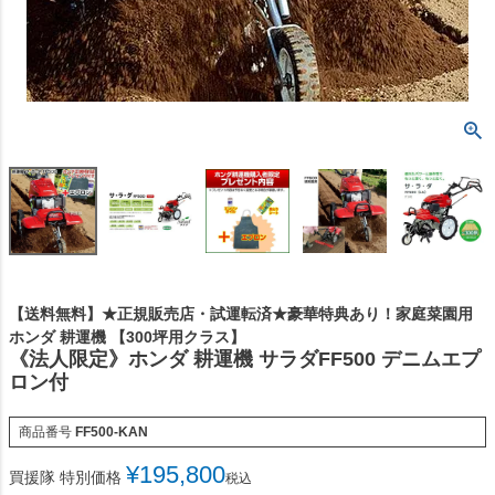
【送料無料】★正規販売店・試運転済★豪華特典あり！家庭菜園用
ホンダ 耕運機 【300坪用クラス】
《法人限定》ホンダ 耕運機 サラダFF500 デニムエプ
ロン付
商品番号
FF500-KAN
¥
195,800
買援隊 特別価格
税込