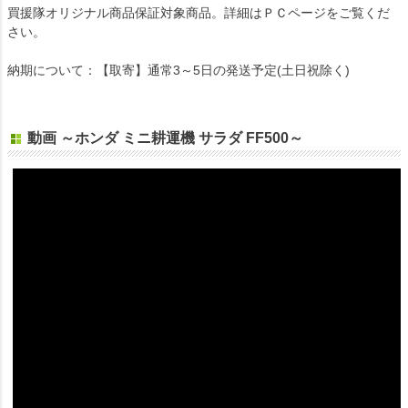
買援隊オリジナル商品保証対象商品。詳細はＰＣページをご覧くだ
さい。
納期について：【取寄】通常3～5日の発送予定(土日祝除く)
動画 ～ホンダ ミニ耕運機 サラダ FF500～