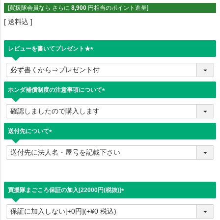
[買援隊会員なら さらに
8,900
円相当のポイント進呈]
送料込
レビューを書いてプレゼント★
(
必
須
)
ホンダ補償制度の注意事項について
(
必
須
)
送付先について
(
必
須
)
買援隊まごころ保証の加入[22000円(税抜)]
(
必
須