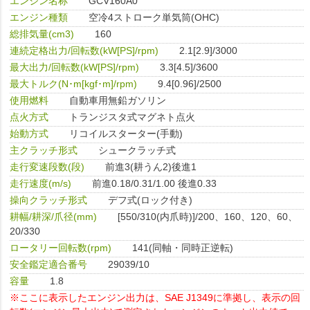
エンジン名称
GCV160A0
エンジン種類
空冷4ストローク単気筒(OHC)
総排気量(cm3)
160
連続定格出力/回転数(kW[PS]/rpm)
2.1[2.9]/3000
最大出力/回転数(kW[PS]/rpm)
3.3[4.5]/3600
最大トルク(N･m[kgf･m]/rpm)
9.4[0.96]/2500
使用燃料
自動車用無鉛ガソリン
点火方式
トランジスタ式マグネト点火
始動方式
リコイルスターター(手動)
主クラッチ形式
シュークラッチ式
走行変速段数(段)
前進3(耕うん2)後進1
走行速度(m/s)
前進0.18/0.31/1.00 後進0.33
操向クラッチ形式
デフ式(ロック付き)
耕幅/耕深/爪径(mm)
[550/310(内爪時)]/200、160、120、60、
20/330
ロータリー回転数(rpm)
141(同軸・同時正逆転)
安全鑑定適合番号
29039/10
容量
1.8
※ここに表示したエンジン出力は、SAE J1349に準拠し、表示の回