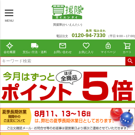
MENU
買援隊(かいえんたい)
急用
悩み去れ
0120-
94
-
7330
電話注文
（平日 9:00～17:00)
会社概要
支払い方法・送料
お問い合わせ
お気に入り
マイページ
カート