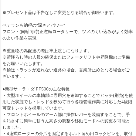
※プレゼント品は予告なしに変更となる場合が御座います。
ベテランも納得の“深さとパワー”
フロント(同軸同時)正逆転ロータリーで、ツメのくい込みがよく効率
のよい作業を実現
※重量物の為配達の際は車上渡しになります。
※荷降ろし時の人員の確保またはフォークリフトや昇降機のご準備
をお願いいたします。
※輸送トラックが通れない道路の場合、営業所止めとなる場合がご
ざいます。。
●新型サ・ラ・ダ FF500の主な特長
・大型ホイールの車軸部に専用穴を追加することでヒッチ(別売)を使
用した状態でもトレッドを狭めて行う各種管理作業に対応した4段階
可変トレッドを採用しています。
・フロントホイールのアーム部に操作レバーを装備することで、手
を汚さずに簡単に耕うん高さの調整や移動モードへの変更を可能と
しました。
・4連式ローターの外爪を固定するボルト留め用ロックピンを、取付