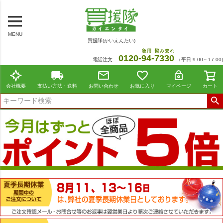
MENU
買援隊(かいえんたい)
急用
悩み去れ
0120-
94
-
7330
電話注文
（平日 9:00～17:00)
会社概要
支払い方法・送料
お問い合わせ
お気に入り
マイページ
カート