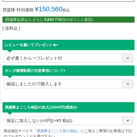
¥
150,560
買援隊 特別価格
税込
[買援隊会員なら さらに
6,844
円相当のポイント進呈]
送料込
レビューを書いてプレゼント★
(
必
須
)
ホンダ補償制度の注意事項について
(
必
須
)
買援隊まごころ保証の加入[16000円(税抜)]
(
必
須
)
商品保証サービス
『買援隊まごころ安心保証』
にご加入ご希望のお客様は下記
のプルダウンよりお選び下さい。