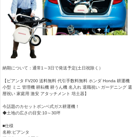
納期について：通常1～3日で発送予定(土日祝除く）
【ピアンタ FV200 送料無料 代引手数料無料 ホンダ Honda 耕運機
小型 ミニ 管理機 耕耘機 耕うん機 名入れ 退職祝い ガーデニング 還
暦祝い 家庭用 激安 アタッチメント 培土器】
今話題のカセットボンベ式ガス耕運機！
◆土地の広さの目安:10～30坪
■仕様
名称:ピアンタ