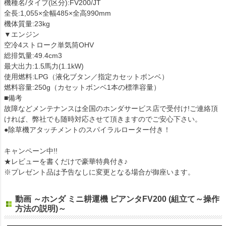
機種名/タイプ(区分):FV200/JT
全長:1,055×全幅485×全高990mm
機体質量:23kg
▼エンジン
空冷4ストローク単気筒OHV
総排気量:49.4cm3
最大出力:1.5馬力(1.1kW)
使用燃料:LPG（液化ブタン／指定カセットボンベ）
燃料容量:250g（カセットボンベ1本の標準容量）
■備考
故障などメンテナンスは全国のホンダサービス店で受付け!ご連絡頂
ければ、弊社でも随時対応させて頂きますのでご安心下さい。
●除草機アタッチメントのスパイラルローター付き！
キャンペーン中!!
★レビューを書くだけで豪華特典付き♪
※プレゼント品は予告なしに変更となる場合が御座います。
動画 ～ホンダ ミニ耕運機 ピアンタFV200 (組立て～操作
方法の説明)～