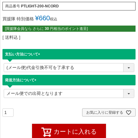
商品番号
PTLIGHT-200-NCORD
¥
660
買援隊 特別価格
税込
[買援隊会員なら さらに
30
円相当のポイント進呈]
送料込
支払い方法について
(
必
須
)
発送方法について
(
必
須
)
お気に入りに登録する
カートに入れる