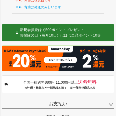
※■←赤塗は休業日です
※■←青塗は発送のみ行います
新規会員登録で500ポイントプレゼント
買援隊の日（毎月10日）はほぼ全品ポイント10倍
送料無料
全国一律送料880円 11,000円以上
※沖縄・離島など一部地域を除く ※一部例外商品あり
お支払い