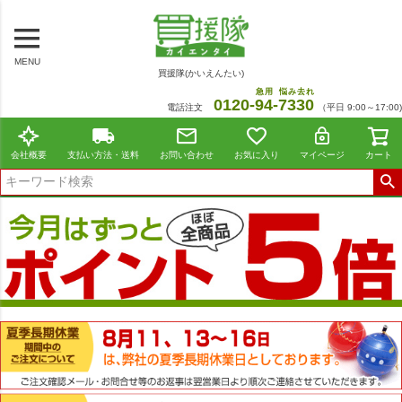
MENU
買援隊(かいえんたい)
急用
悩み去れ
0120-
94
-
7330
電話注文
（平日 9:00～17:00)
会社概要
支払い方法・送料
お問い合わせ
お気に入り
マイページ
カート