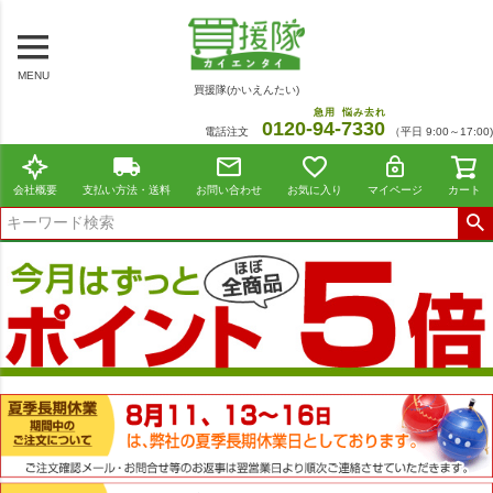
MENU
買援隊(かいえんたい)
急用
悩み去れ
0120-
94
-
7330
電話注文
（平日 9:00～17:00)
会社概要
支払い方法・送料
お問い合わせ
お気に入り
マイページ
カート