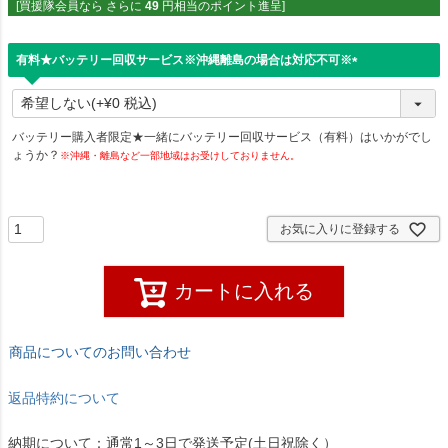
[買援隊会員なら さらに
49
円相当のポイント進呈]
有料★バッテリー回収サービス※沖縄離島の場合は対応不可※
(
必
須
)
バッテリー購入者限定★一緒にバッテリー回収サービス（有料）はいかがでし
ょうか？
※沖縄・離島など一部地域はお受けしておりません。
お気に入りに登録する
カートに入れる
商品についてのお問い合わせ
返品特約について
納期について：通常1～3日で発送予定(土日祝除く）