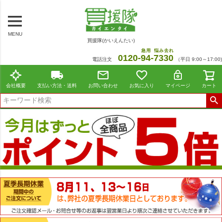
MENU
買援隊(かいえんたい)
急用
悩み去れ
0120-
94
-
7330
電話注文
（平日 9:00～17:00)
会社概要
支払い方法・送料
お問い合わせ
お気に入り
マイページ
カート