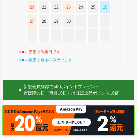
20
21
22
23
24
25
26
27
28
29
30
※■←赤塗は休業日です
※■←青塗は発送のみ行います
新規会員登録で500ポイントプレゼント
買援隊の日（毎月10日）はほぼ全品ポイント10倍