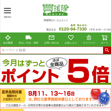
MENU
買援隊(かいえんたい)
急用
悩み去れ
0120-
94
-
7330
電話注文
（平日 9:00～17:00)
会社概要
支払い方法・送料
お問い合わせ
お気に入り
マイページ
カート