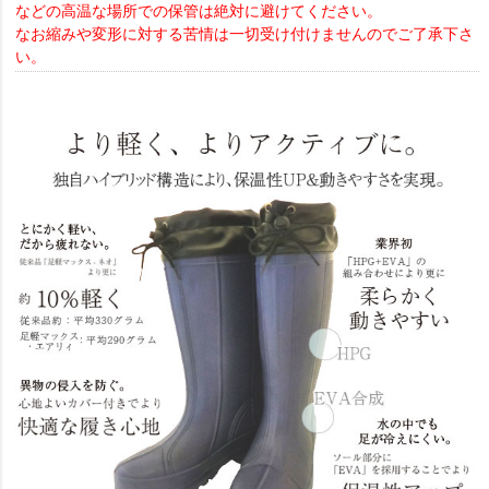
などの高温な場所での保管は絶対に避けてください。
なお縮みや変形に対する苦情は一切受け付けませんのでご了承下さ
い。