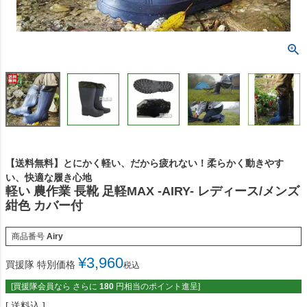
【送料無料】とにかく軽い、だから疲れない！柔らかく動きやす
い、快適な履き心地
軽い 農作業 長靴 足軽MAX -AIRY- レディース/メンズ
紺色 カバー付
商品番号
Airy
¥
3,960
買援隊 特別価格
税込
[買援隊会員なら さらに
180
円相当のポイント進呈]
送料込