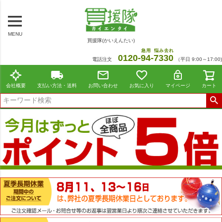
MENU
買援隊(かいえんたい)
急用
悩み去れ
0120-
94
-
7330
電話注文
（平日 9:00～17:00)
会社概要
支払い方法・送料
お問い合わせ
お気に入り
マイページ
カート