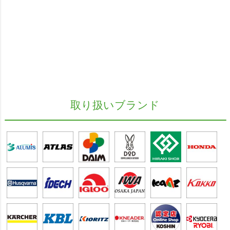
取り扱いブランド