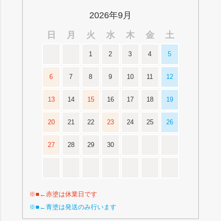
2026年9月
日
月
火
水
木
金
土
1
2
3
4
5
6
7
8
9
10
11
12
13
14
15
16
17
18
19
20
21
22
23
24
25
26
27
28
29
30
※■←赤塗は休業日です
※■←青塗は発送のみ行います